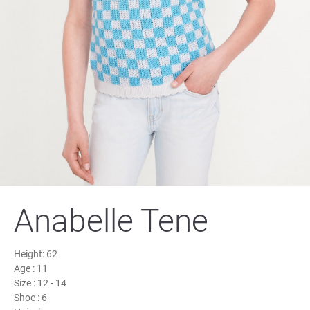
Anabelle Tene
Height:
62
Age :
11
Size :
12 - 14
Shoe :
6