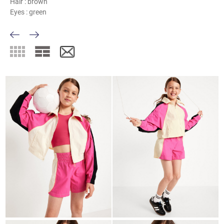
Hair :
brown
Eyes :
green