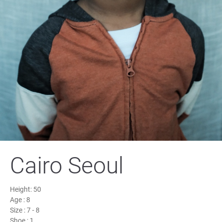
Cairo Seoul
Height:
50
Age :
8
Size :
7 - 8
Shoe :
1