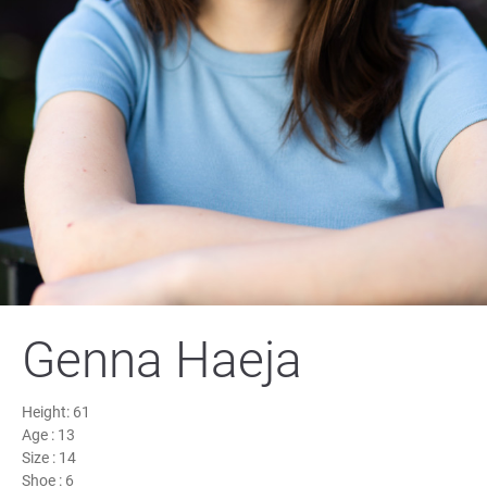
Genna Haeja
Height:
61
Age :
13
Size :
14
Shoe :
6