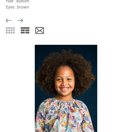
Hair :
aubum
Eyes :
brown