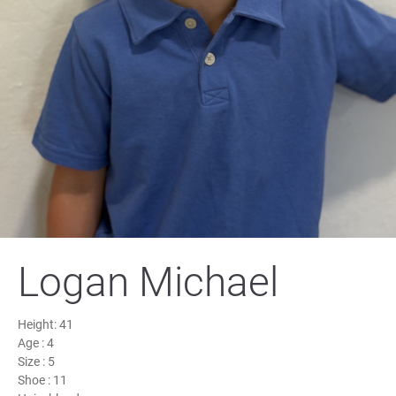
Logan Michael
Height:
41
Age :
4
Size :
5
Shoe :
11