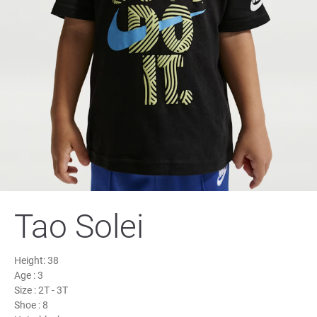
Tao Solei
Height:
38
Age :
3
Size :
2T - 3T
Shoe :
8